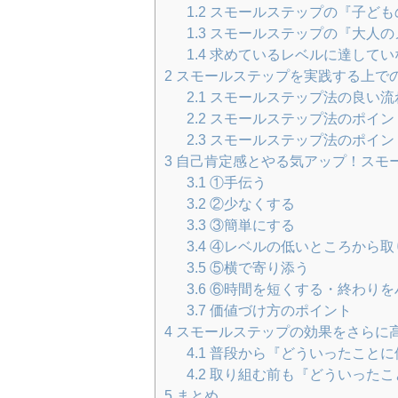
1.2
スモールステップの『子ども
1.3
スモールステップの『大人の
1.4
求めているレベルに達してい
2
スモールステップを実践する上で
2.1
スモールステップ法の良い流
2.2
スモールステップ法のポイン
2.3
スモールステップ法のポイン
3
自己肯定感とやる気アップ！スモ
3.1
①手伝う
3.2
②少なくする
3.3
③簡単にする
3.4
④レベルの低いところから取
3.5
⑤横で寄り添う
3.6
⑥時間を短くする・終わりを
3.7
価値づけ方のポイント
4
スモールステップの効果をさらに
4.1
普段から『どういったことに
4.2
取り組む前も『どういったこ
5
まとめ