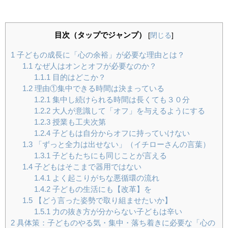
目次（タップでジャンプ）
[
閉じる
]
1
子どもの成長に「心の余裕」が必要な理由とは？
1.1
なぜ人はオンとオフが必要なのか？
1.1.1
目的はどこか？
1.2
理由①集中できる時間は決まっている
1.2.1
集中し続けられる時間は長くても３０分
1.2.2
大人が意識して「オフ」を与えるようにする
1.2.3
授業も工夫次第
1.2.4
子どもは自分からオフに持っていけない
1.3
「ずっと全力は出せない」（イチローさんの言葉）
1.3.1
子どもたちにも同じことが言える
1.4
子どもはそこまで器用ではない
1.4.1
よく起こりがちな悪循環の流れ
1.4.2
子どもの生活にも【改革】を
1.5
【どう言った姿勢で取り組ませたいか】
1.5.1
力の抜き方が分からない子どもは辛い
2
具体策：子どものやる気・集中・落ち着きに必要な「心の