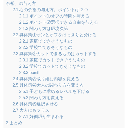
余裕」の与え方
2.1
心の余裕の与え方。ポイントは２つ
2.1.1
ポイント①オフの時間を与える
2.1.2
ポイント②選択できる自由を与える
2.1.3
関わり方は環境次第
2.2
具体策①オンとオフをはっきりと分ける
2.2.1
家庭でできそうなもの
2.2.2
学校でできそうなもの
2.3
具体策②カットできるものはカットする
2.3.1
家庭でカットできそうなもの
2.3.2
学校でカットできそうなもの
2.3.3
point!
2.4
具体策③取り組む内容を変える
2.5
具体策④大人の関わり方を変える
2.5.1
子どもに求めるレベルを下げる
2.5.2
関わり方を変える
2.6
具体策⑤選択させる
2.7
大人にもプラス
2.7.1
好循環が生まれる
3
まとめ