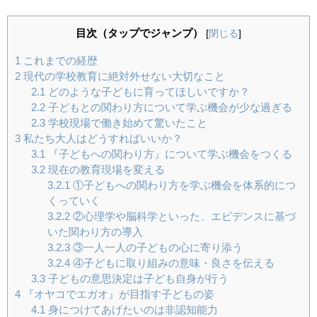
目次（タップでジャンプ）
[
閉じる
]
1
これまでの経歴
2
現代の学校教育に絶対外せない大切なこと
2.1
どのような子どもに育ってほしいですか？
2.2
子どもとの関わり方について学ぶ機会が少な過ぎる
2.3
学校現場で働き始めて驚いたこと
3
私たち大人はどうすればいいか？
3.1
『子どもへの関わり方』について学ぶ機会をつくる
3.2
現在の教育現場を変える
3.2.1
①子どもへの関わり方を学ぶ機会を体系的につ
くっていく
3.2.2
②心理学や脳科学といった、エビデンスに基づ
いた関わり方の導入
3.2.3
③一人一人の子どもの心に寄り添う
3.2.4
④子どもに取り組みの意味・良さを伝える
3.3
子どもの意思決定は子ども自身が行う
4
『オヤコでエガオ』が目指す子どもの姿
4.1
身につけてあげたいのは非認知能力